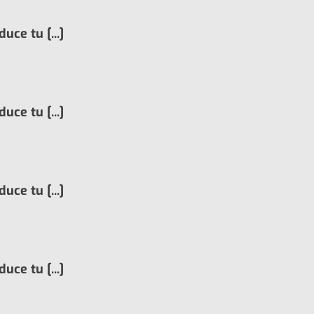
ce tu [...]
ce tu [...]
ce tu [...]
ce tu [...]