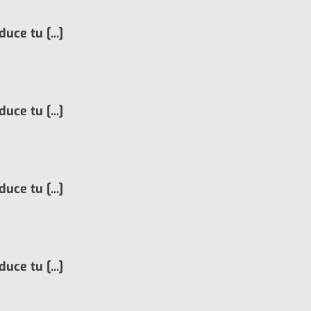
ce tu [...]
ce tu [...]
ce tu [...]
ce tu [...]