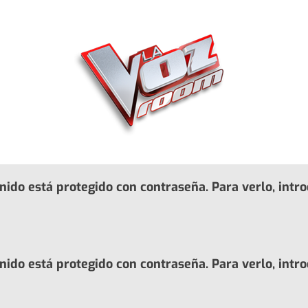
nido está protegido con contraseña. Para verlo, introdu
nido está protegido con contraseña. Para verlo, introdu