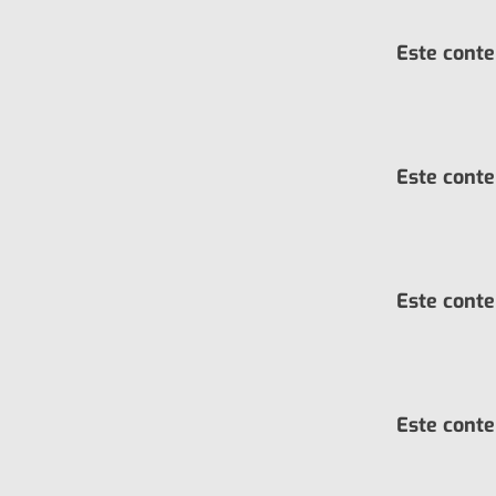
Este conte
Este conte
Este conte
Este conte