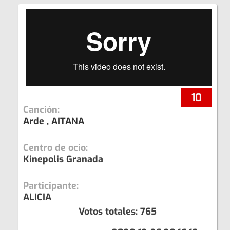
10
Canción:
Arde , AITANA
Centro de ocio:
Kinepolis Granada
Participante:
ALICIA
Votos totales:
765