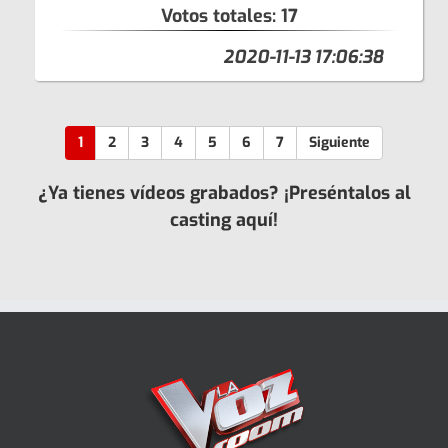
Votos totales:
17
2020-11-13 17:06:38
1
2
3
4
5
6
7
Siguiente
¿Ya tienes vídeos grabados? ¡Preséntalos al
casting aquí!